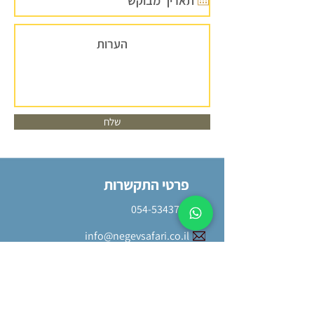
שלח
פרטי התקשרות
054-5343797
info@negevsafari.co.il
דלפק האטרקציות של נגב ספארי
במלון ישרוטל קדמא