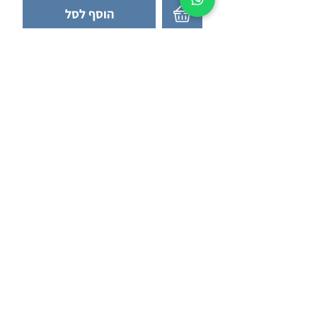
הוסף לסל
לא מצאת תאריך? חייג 054-5343797
לחץ כאן לתיאום והזמנה לקבוצות
חזור לתוצאות חיפוש
פרטי התקשרות
054-5343797
info@negevsafari.co.il