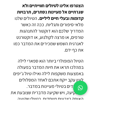
הצטרפו אלינו לטיולים חווייתיים ולא
שגרתיים אל מעיינות נסתרים, תרבויות
קדומות ובעלי חיים ליליים.
הטיולים שלנו
מלאי סיפורים ותגליות. ככה זה כאשר
המדריך שלכם הוא דוקטור להתנהגות
טורפים, או מרצה לקולנוע, או דוקטורנט
לאנרגית השמש שמכירים את המדבר כמו
את כף ידם.
הטיול הפופולרי ביותר הוא ספארי לילה
במהלכו תראו את חיות המדבר בפעולה
באמצעות משקפות לילה ואילו טיול ג'יפים
לעין עקב ייקח אתכם לאחד המסלולים
המיוחדים בטיולי מעיינות במדבר.
יש שקיעה, ויש שקיעה מדברית שצובעת את
האופק בצבעים מיוחדים. בטיולי שקיעה
במדבר נטייל יחד אל ציורי סלע ותרבויות
קדומות שחיו כאן .
בנגב ספארי תוכלו לקבל מידע והמלצות
לטיולים נוספים באזור.