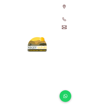
דלפק האטרקציות של נגב ספארי
במלון ישרוטל קדמא
054-5343797
info@negevsafari.co.il