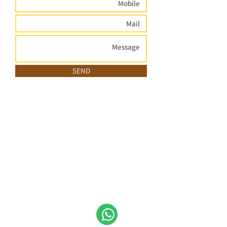
SEND
Openning hours
Sunday -
Friday -
Thursday
Saturday
08:00-16:30
08:00-14:30
Contact us via Whatsapp
054-
5343797