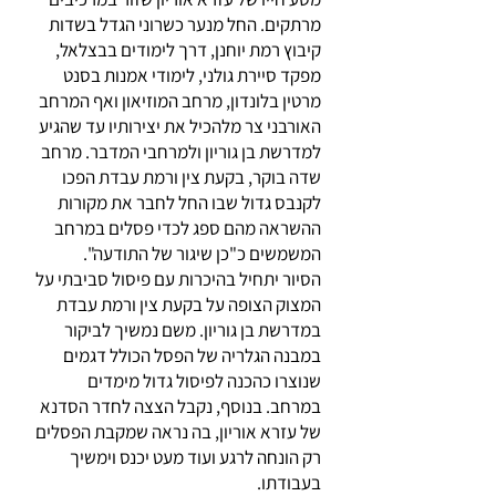
מרתקים. החל מנער כשרוני הגדל בשדות
קיבוץ רמת יוחנן, דרך לימודים בבצלאל,
מפקד סיירת גולני, לימודי אמנות בסנט
מרטין בלונדון, מרחב המוזיאון ואף המרחב
האורבני צר מלהכיל את יצירותיו עד שהגיע
למדרשת בן גוריון ולמרחבי המדבר. מרחב
שדה בוקר, בקעת צין ורמת עבדת הפכו
לקנבס גדול שבו החל לחבר את מקורות
ההשראה מהם ספג לכדי פסלים במרחב
המשמשים כ"כן שיגור של התודעה".
הסיור יתחיל בהיכרות עם פיסול סביבתי על
המצוק הצופה על בקעת צין ורמת עבדת
במדרשת בן גוריון. משם נמשיך לביקור
במבנה הגלריה של הפסל הכולל דגמים
שנוצרו כהכנה לפיסול גדול מימדים
במרחב. בנוסף, נקבל הצצה לחדר הסדנא
של עזרא אוריון, בה נראה שמקבת הפסלים
רק הונחה לרגע ועוד מעט יכנס וימשיך
בעבודתו.